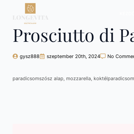
KEZD
Prosciutto di 
gysz888
szeptember 20th, 2024
No Comme
paradicsomszósz alap, mozzarella, koktélparadicsom