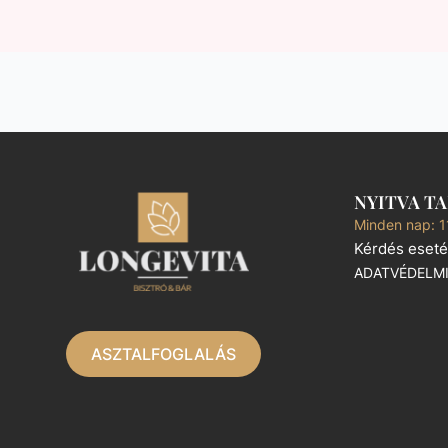
NYITVA T
Minden nap: 1
Kérdés eseté
ADATVÉDELM
ASZTALFOGLALÁS