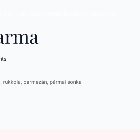
ŐLAP
ÉTLAP
ITALLAP
RENDEZVÉNYEK
KAPCSOLAT
Parma
nts
, rukkola, parmezán, pármai sonka