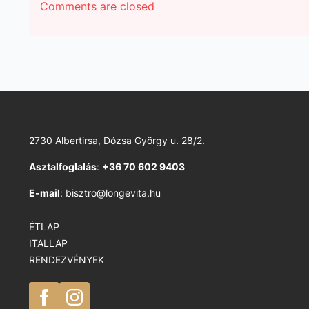
Comments are closed
2730 Albertirsa, Dózsa György u. 28/2.
Asztalfoglalás
:
+36 70 602 9403
E-mail
: bisztro@longevita.hu
ÉTLAP
ITALLAP
RENDEZVÉNYEK