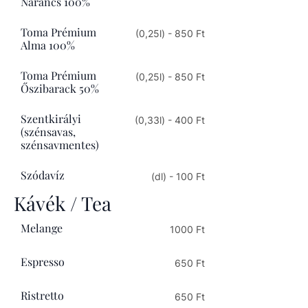
Narancs 100%
Toma Prémium
(0,25l) - 850 Ft
Alma 100%
Toma Prémium
(0,25l) - 850 Ft
Őszibarack 50%
Szentkirályi
(0,33l) - 400 Ft
(szénsavas,
szénsavmentes)
Szódavíz
(dl) - 100 Ft
Kávék / Tea
Melange
1000 Ft
Espresso
650 Ft
Ristretto
650 Ft