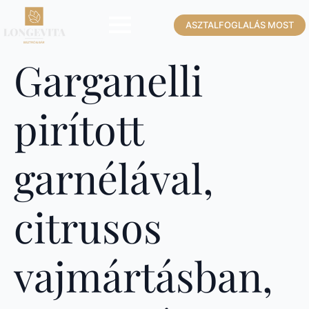
ASZTALFOGLALÁS MOST
Garganelli
pirított
garnélával,
citrusos
vajmártásban,