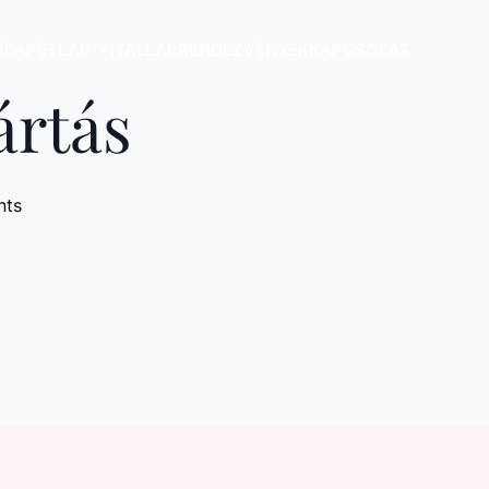
ŐLAP
ÉTLAP
ITALLAP
RENDEZVÉNYEK
KAPCSOLAT
ártás
nts