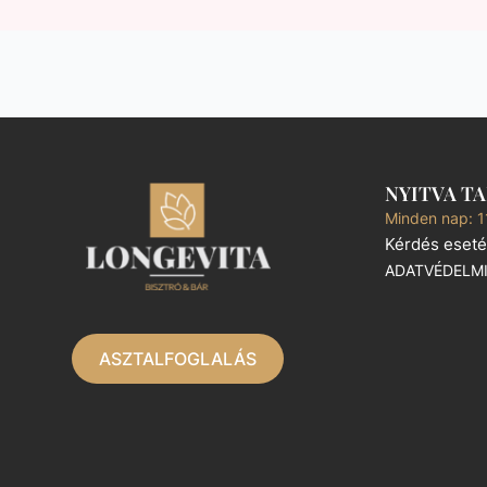
NYITVA T
Minden nap: 1
Kérdés eseté
ADATVÉDELM
ASZTALFOGLALÁS