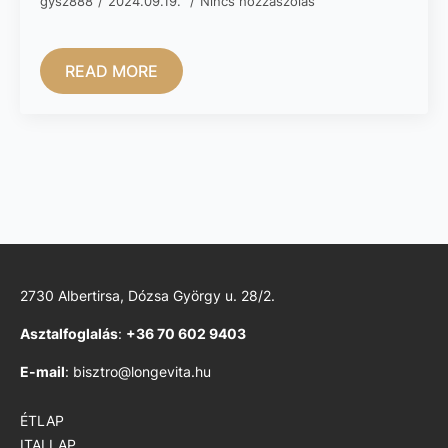
gysz888
2024.09.19.
Nincs hozzászólás
READ MORE
2730 Albertirsa, Dózsa György u. 28/2.
Asztalfoglalás
:
+36 70 602 9403
E-mail
: bisztro@longevita.hu
ÉTLAP
ITALLAP