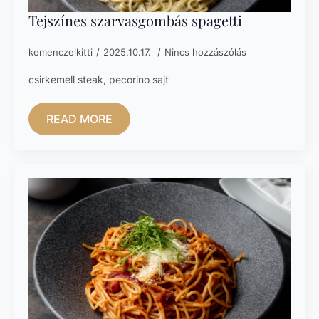
Tejszínes szarvasgombás spagetti
kemenczeikitti
2025.10.17.
Nincs hozzászólás
csirkemell steak, pecorino sajt
READ MORE