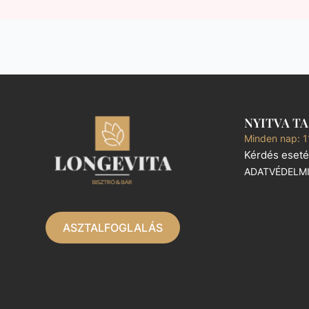
NYITVA T
Minden nap: 1
Kérdés eseté
ADATVÉDELM
ASZTALFOGLALÁS