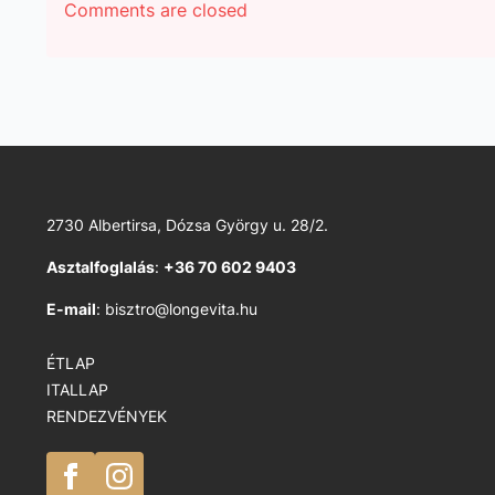
Comments are closed
2730 Albertirsa, Dózsa György u. 28/2.
Asztalfoglalás
:
+36 70 602 9403
E-mail
: bisztro@longevita.hu
ÉTLAP
ITALLAP
RENDEZVÉNYEK