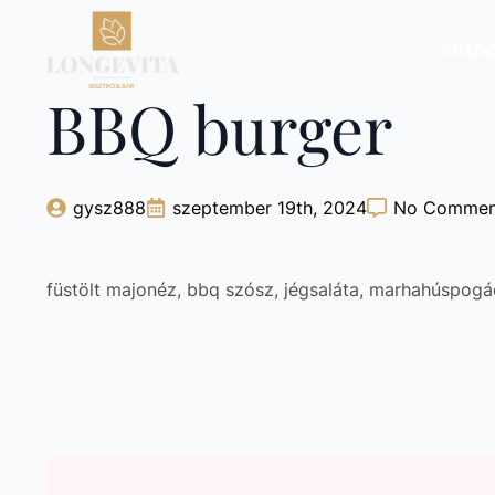
KEZD
BBQ burger
gysz888
szeptember 19th, 2024
No Commen
füstölt majonéz, bbq szósz, jégsaláta, marhahúspogá