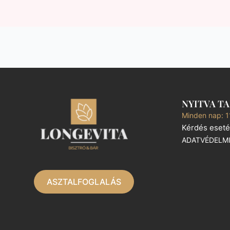
NYITVA T
Minden nap: 1
Kérdés eseté
ADATVÉDELM
ASZTALFOGLALÁS