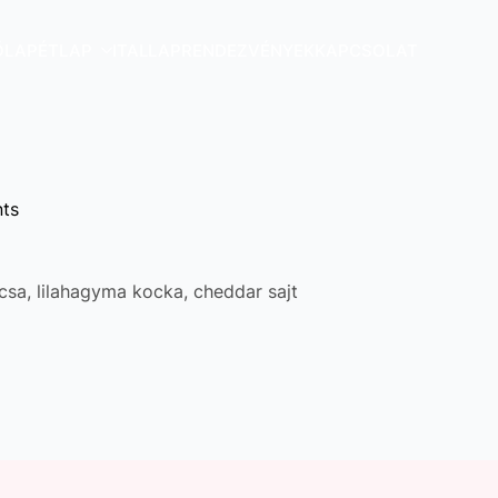
ŐLAP
ÉTLAP
ITALLAP
RENDEZVÉNYEK
KAPCSOLAT
ts
csa, lilahagyma kocka, cheddar sajt